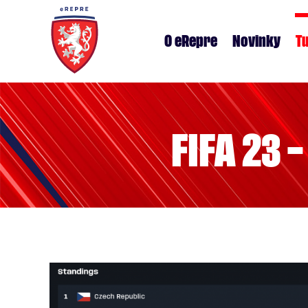
O eRepre
Novinky
T
FIFA 23 