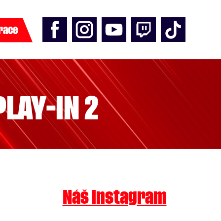
race
PLAY-IN 2
Náš instagram