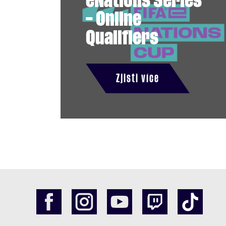
eNations Series
– Online
Qualifiers
Zjisti více