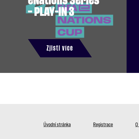
eNations Series
– PLAY-IN 3
Zjisti více
Úvodní stránka
Registrace
O