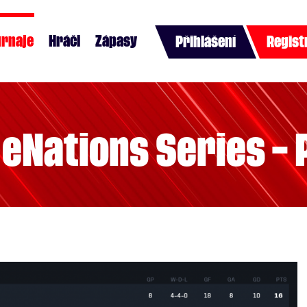
urnaje
Hráči
Zápasy
Přihlášení
Regist
– eNations Series – 