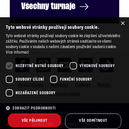
Všechny
turnaje
×
Tyto webové stránky používají soubory cookie.
Tyto webové stránky používají soubory cookie ke zlepšení uživatelského
zážitku. Používáním našich webových stránek souhlasíte se všemi
soubory cookie v souladu s našimi zásadami používání souborů cookie.
Více informací
NEZBYTNĚ NUTNÉ SOUBORY
VÝKONOVÉ SOUBORY
SOUBORY CÍLENÍ
FUNKČNÍ SOUBORY
Úvodní stránka
Registrace
O eRepre
Novinky
NEZAŘAZENÉ SOUBORY
Nastavení cookies
ZOBRAZIT PODROBNOSTI
© STES a.s. & 2Score, všechna práva vyhrazena,
info@erepre.cz
VŠE PŘIJMOUT
VŠE ODMÍTNOUT
Napište nám
Dokumenty
Nahoru