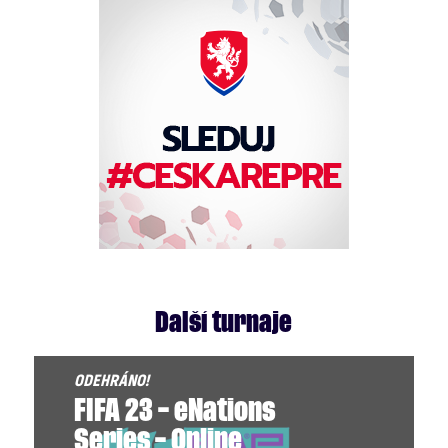
Další turnaje
FIFA 23 – eNations
Series – Online