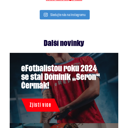
Sledujte nás na Instagramu
Další novinky
eFotbalistou roku 2024
se stal Dominik „Seron“
Čermák!
Zjisti více