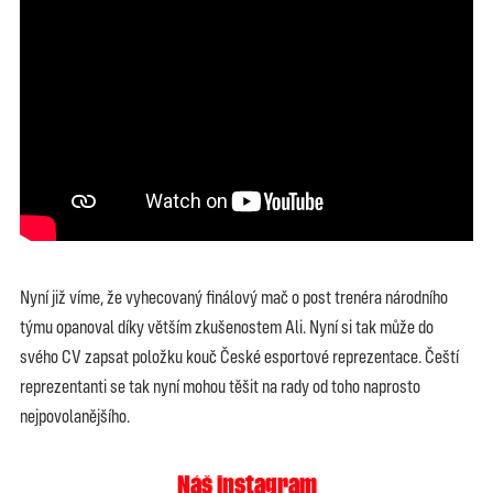
Nyní již víme, že vyhecovaný finálový mač o post trenéra národního
týmu opanoval díky větším zkušenostem Ali. Nyní si tak může do
svého CV zapsat položku kouč České esportové reprezentace. Čeští
reprezentanti se tak nyní mohou těšit na rady od toho naprosto
nejpovolanějšího.
Náš instagram