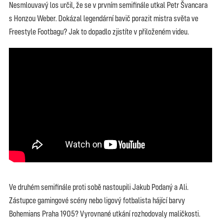
Nesmlouvavý los určil, že se v prvním semifinále utkal Petr Švancara
s Honzou Weber. Dokázal legendární bavič porazit mistra světa ve
Freestyle Footbagu? Jak to dopadlo zjistíte v přiloženém videu.
Ve druhém semifinále proti sobě nastoupili Jakub Podaný a Ali.
Zástupce gamingové scény nebo ligový fotbalista hájící barvy
Bohemians Praha 1905? Vyrovnané utkání rozhodovaly maličkosti.