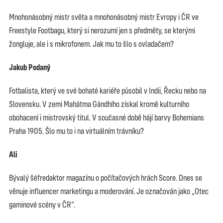
Mnohonásobný mistr světa a mnohonásobný mistr Evropy i ČR ve
Freestyle Footbagu, který si nerozumí jen s předměty, se kterými
žongluje, ale i s mikrofonem. Jak mu to šlo s ovladačem?
Jakub Podaný
Fotbalista, který ve své bohaté kariéře působil v Indii, Řecku nebo na
Slovensku. V zemi Mahátma Gándhího získal kromě kulturního
obohacení i mistrovský titul. V současné době hájí barvy Bohemians
Praha 1905. Šlo mu to i na virtuálním trávníku?
Ali
Bývalý šéfredaktor magazínu o počítačových hrách Score. Dnes se
věnuje influencer marketingu a moderování. Je označován jako „Otec
gaminové scény v ČR“.